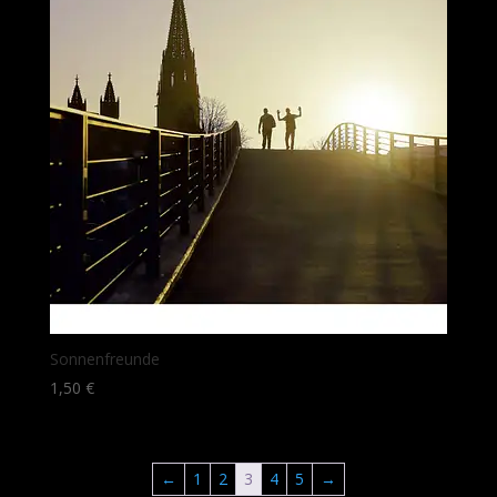
Sonnenfreunde
1,50
€
←
1
2
3
4
5
→