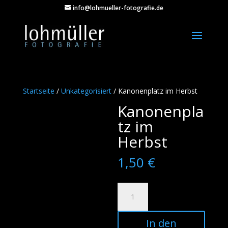
info@lohmueller-fotografie.de
Startseite
/
Unkategorisiert
/ Kanonenplatz im Herbst
Kanonenpla
tz im
Herbst
1,50
€
Kanonenplatz
im
Herbst
In den
Menge