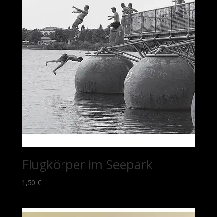
Flugkörper im Seepark
1,50
€