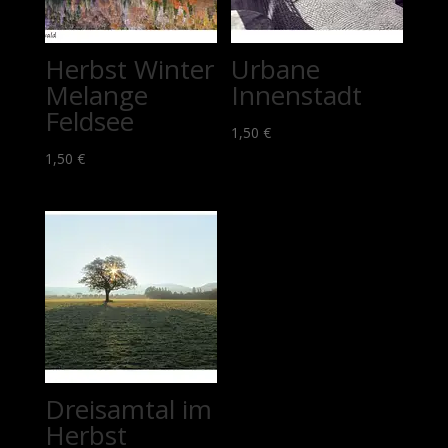
Herbst Winter
Urbane
Melange
Innenstadt
Feldsee
1,50
€
1,50
€
Dreisamtal im
Herbst